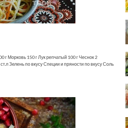
 г Морковь 150 г Лук репчатый 100 г Чеснок 2
 ст.л Зелень по вкусу Специи и пряности по вкусу Соль