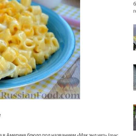
б
г
е
 в Америке блюдо под названием «Мак энд чиз» (mac