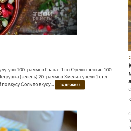
С
угуни 100 граммов Гранат 1 шт Орехи грецкие 100
етрушка (зелень) 20 граммов Хмели-сунели 1 ст.л
 по вкусу Соль по вкусу…
ПОДРОБНЕЕ
О
К
П
с
п
п