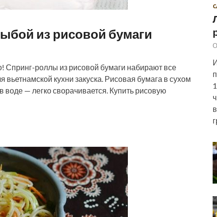
С
рыбой из рисовой бумаги
О
И
но! Спринг-роллы из рисовой бумаги набирают все
п
 вьетнамской кухни закуска. Рисовая бумага в сухом
1
 в воде — легко сворачивается. Купить рисовую
ч
в
г