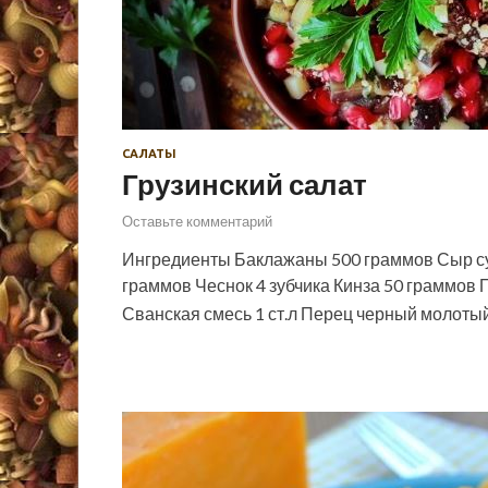
САЛАТЫ
Грузинский салат
Оставьте комментарий
Ингредиенты Баклажаны 500 граммов Сыр сул
граммов Чеснок 4 зубчика Кинза 50 граммов П
Сванская смесь 1 ст.л Перец черный молотый