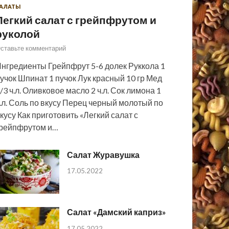
АЛАТЫ
Легкий салат с грейпфрутом и
руколой
ставьте комментарий
нгредиенты Грейпфрут 5-6 долек Руккола 1
учок Шпинат 1 пучок Лук красный 10 гр Мед
/3 ч.л. Оливковое масло 2 ч.л. Сок лимона 1
.л. Соль по вкусу Перец черный молотый по
кусу Как приготовить «Легкий салат с
рейпфрутом и…
Салат Журавушка
17.05.2022
Салат «Дамский каприз»
17.05.2022