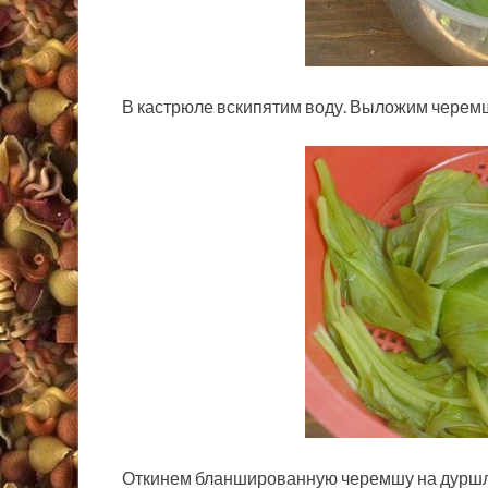
В кастрюле вскипятим воду. Выложим черемшу
Откинем бланшированную черемшу на дуршла