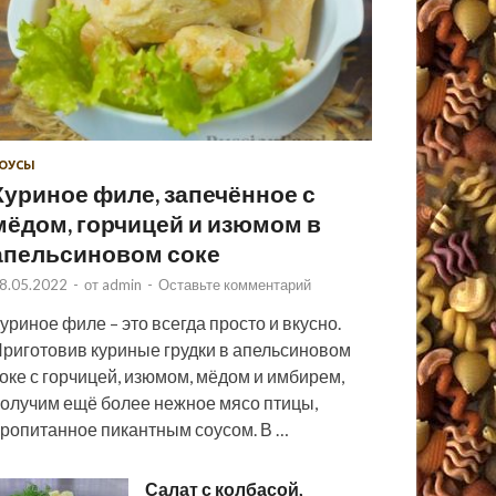
ОУСЫ
Куриное филе, запечённое с
мёдом, горчицей и изюмом в
апельсиновом соке
8.05.2022
-
от
admin
-
Оставьте комментарий
уриное филе – это всегда просто и вкусно.
риготовив куриные грудки в апельсиновом
оке с горчицей, изюмом, мёдом и имбирем,
олучим ещё более нежное мясо птицы,
ропитанное пикантным соусом. В …
Салат с колбасой,