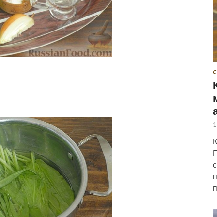
С
1
К
П
с
п
п