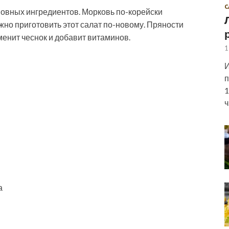
С
новных ингредиентов. Морковь по-корейски
жно приготовить этот салат по-новому. Пряности
менит чеснок и добавит витаминов.
1
И
п
1
ч
а