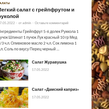
АЛАТЫ
Легкий салат с грейпфрутом и
руколой
7.05.2022
-
от
admin
-
Оставьте комментарий
нгредиенты Грейпфрут 5-6 долек Руккола 1
учок Шпинат 1 пучок Лук красный 10 гр Мед
/3 ч.л. Оливковое масло 2 ч.л. Сок лимона 1
.л. Соль по вкусу Перец черный …
Салат Журавушка
17.05.2022
Салат «Дамский каприз»
17.05.2022