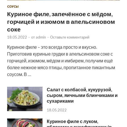
СОУСЫ
Куриное филе, запечённое с мёдом,
горчицей и изюмом в апельсиновом
соке
18.05.2022
-
от
admin
-
Оставьте комментарий
Куриное филе – это всегда просто и вкусно.
Приготовив куриные грудки в апельсиновом соке с
горчицей, изюмом, мёдом и имбирем, получим ещё
более нежное мясо птицы, пропитанное пикантным
соусом. В …
Салат с колбасой, кукурузой,
сыром, яичными блинчиками и
сухариками
18.05.2022
Куриное филе с луком,
яблоками и сухофруктами (в