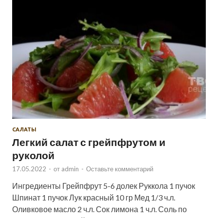
САЛАТЫ
Легкий салат с грейпфрутом и
руколой
17.05.2022
-
от
admin
-
Оставьте комментарий
Ингредиенты Грейпфрут 5-6 долек Руккола 1 пучок
Шпинат 1 пучок Лук красный 10 гр Мед 1/3 ч.л.
Оливковое масло 2 ч.л. Сок лимона 1 ч.л. Соль по