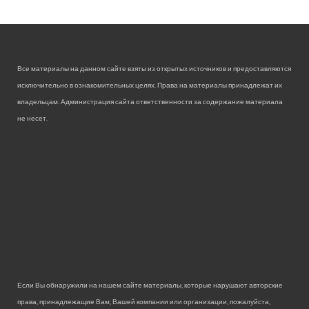
Все материалы на данном сайте взяты из открытых источников и предоставляются
исключительно в ознакомительных целях. Права на материалы принадлежат их
владельцам. Администрация сайта ответственности за содержание материала
не несет.
Если Вы обнаружили на нашем сайте материалы, которые нарушают авторские
права, принадлежащие Вам, Вашей компании или организации, пожалуйста,