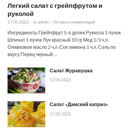
Легкий салат с грейпфрутом и
руколой
17.05.2022
-
от
admin
-
Оставьте комментарий
Ингредиенты Грейпфрут 5-6 долек Руккола 1 пучок
Шпинат 1 пучок Лук красный 10 гр Мед 1/3 ч.л.
Оливковое масло 2 ч.л. Сок лимона 1 ч.л. Соль по
вкусу Перец черный …
Салат Журавушка
17.05.2022
Салат «Дамский каприз»
17.05.2022