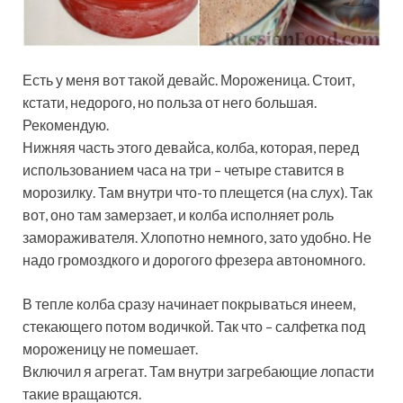
Есть у меня вот такой девайс. Мороженица. Стоит,
кстати, недорого, но польза от него большая.
Рекомендую.
Нижняя часть этого девайса, колба, которая, перед
использованием часа на три – четыре ставится в
морозилку. Там внутри что-то плещется (на слух). Так
вот, оно там замерзает, и колба исполняет роль
замораживателя. Хлопотно немного, зато удобно. Не
надо громоздкого и дорогого фрезера автономного.
В тепле колба сразу начинает покрываться инеем,
стекающего потом водичкой. Так что – салфетка под
мороженицу не помешает.
Включил я агрегат. Там внутри загребающие лопасти
такие вращаются.