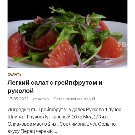
САЛАТЫ
Легкий салат с грейпфрутом и
руколой
17.05.2022
-
от
admin
-
Оставьте комментарий
Ингредиенты Грейпфрут 5-6 долек Руккола 1 пучок
Шпинат 1 пучок Лук красный 10 гр Мед 1/3 ч.л.
Оливковое масло 2 ч.л. Сок лимона 1 ч.л. Соль по
вкусу Перец черный …