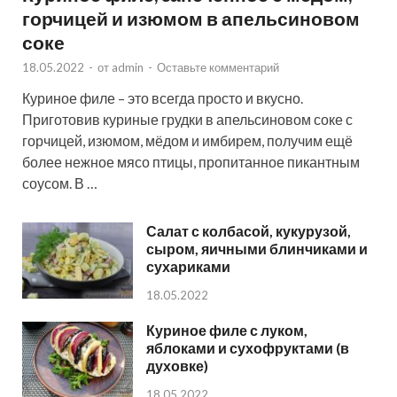
горчицей и изюмом в апельсиновом
соке
18.05.2022
-
от
admin
-
Оставьте комментарий
Куриное филе – это всегда просто и вкусно.
Приготовив куриные грудки в апельсиновом соке с
горчицей, изюмом, мёдом и имбирем, получим ещё
более нежное мясо птицы, пропитанное пикантным
соусом. В …
Салат с колбасой, кукурузой,
сыром, яичными блинчиками и
сухариками
18.05.2022
Куриное филе с луком,
яблоками и сухофруктами (в
духовке)
18.05.2022