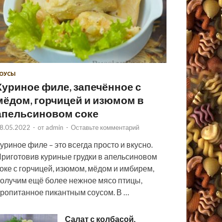
ОУСЫ
Куриное филе, запечённое с
мёдом, горчицей и изюмом в
апельсиновом соке
8.05.2022
-
от
admin
-
Оставьте комментарий
уриное филе – это всегда просто и вкусно.
риготовив куриные грудки в апельсиновом
оке с горчицей, изюмом, мёдом и имбирем,
олучим ещё более нежное мясо птицы,
ропитанное пикантным соусом. В …
Салат с колбасой,