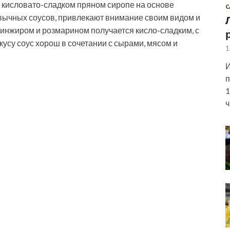
в кисловато-сладком пряном сиропе на основе
С
вычных соусов, привлекают внимание своим видом и
 инжиром и розмарином получается кисло-сладким, с
кусу соус хорош в сочетании с сырами, мясом и
1
И
п
1
ч