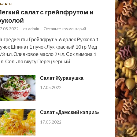
АЛАТЫ
Легкий салат с грейпфрутом и
руколой
7.05.2022
-
от
admin
-
Оставьте комментарий
нгредиенты Грейпфрут 5-6 долек Руккола 1
учок Шпинат 1 пучок Лук красный 10 гр Мед
/3 ч.л. Оливковое масло 2 ч.л. Сок лимона 1
.л. Соль по вкусу Перец черный …
Салат Журавушка
17.05.2022
Салат «Дамский каприз»
17.05.2022