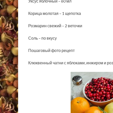
Уксус яблочный – 60 мл
Корица молотая – 1 щепотка
Розмарин свежий – 2 веточки
Соль – по вкусу
Пошаговый фото рецепт
Клюквенный чатни с яблоками, инжиром и р