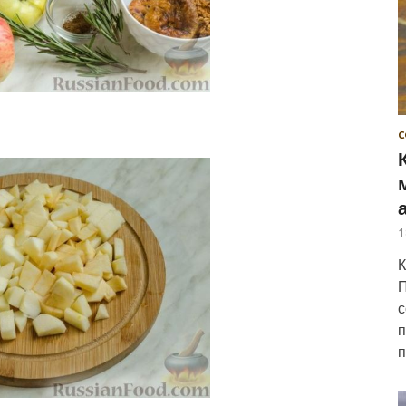
С
1
К
П
с
п
п