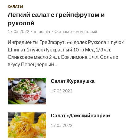
САЛАТЫ
Легкий салат с грейпфрутом и
руколой
17.05.2022
-
от
admin
-
Оставьте комментарий
Ингредиенты Грейпфрут 5-6 долек Руккола 1 пучок
Шпинат 1 пучок Лук красный 10 гр Мед 1/3 ч.л.
Оливковое масло 2 ч.л. Сок лимона 1 ч.л. Соль по
вкусу Перец черный …
Салат Журавушка
17.05.2022
Салат «Дамский каприз»
17.05.2022