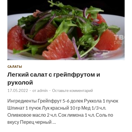
САЛАТЫ
Легкий салат с грейпфрутом и
руколой
17.05.2022
-
от
admin
-
Оставьте комментарий
Ингредиенты Грейпфрут 5-6 долек Руккола 1 пучок
Шпинат 1 пучок Лук красный 10 гр Мед 1/3 ч.л.
Оливковое масло 2 ч.л. Сок лимона 1 ч.л. Соль по
вкусу Перец черный …