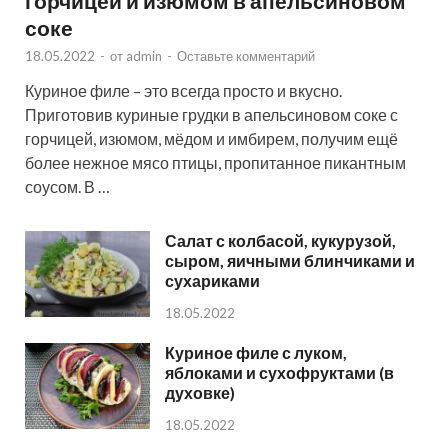
горчицей и изюмом в апельсиновом
соке
18.05.2022
-
от
admin
-
Оставьте комментарий
Куриное филе – это всегда просто и вкусно.
Приготовив куриные грудки в апельсиновом соке с
горчицей, изюмом, мёдом и имбирем, получим ещё
более нежное мясо птицы, пропитанное пикантным
соусом. В …
Салат с колбасой, кукурузой,
сыром, яичными блинчиками и
сухариками
18.05.2022
Куриное филе с луком,
яблоками и сухофруктами (в
духовке)
18.05.2022