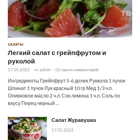
САЛАТЫ
Легкий салат с грейпфрутом и
руколой
17.05.2022
-
от
admin
-
Оставьте комментарий
Ингредиенты Грейпфрут 5-6 долек Руккола 1 пучок
Шпинат 1 пучок Лук красный 10 гр Мед 1/3 ч.л.
Оливковое масло 2 ч.л. Сок лимона 1 ч.л. Соль по
вкусу Перец черный …
Салат Журавушка
17.05.2022