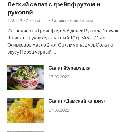
Легкий салат с грейпфрутом и
руколой
17.05.2022
-
от
admin
-
Оставьте комментарий
Ингредиенты Грейпфрут 5-6 долек Руккола 1 пучок
Шпинат 1 пучок Лук красный 10 гр Мед 1/3 ч.л.
Оливковое масло 2 ч.л. Сок лимона 1 ч.л. Соль по
вкусу Перец черный …
Салат Журавушка
17.05.2022
Салат «Дамский каприз»
17.05.2022