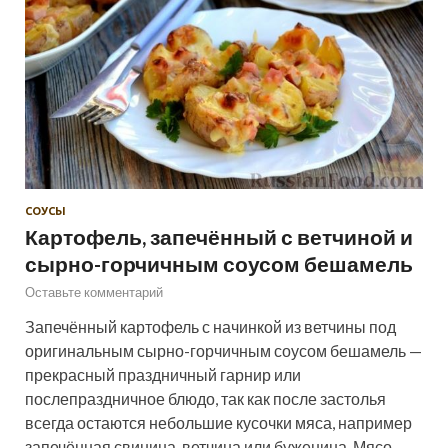
СОУСЫ
Картофель, запечённый с ветчиной и
сырно-горчичным соусом бешамель
Оставьте комментарий
Запечённый картофель с начинкой из ветчины под
оригинальным сырно-горчичным соусом бешамель —
прекрасный праздничный гарнир или
послепраздничное блюдо, так как после застолья
всегда остаются небольшие кусочки мяса, например
запечённая свинина, ветчина или буженина. Мясо