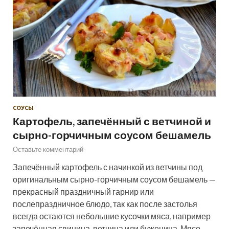
СОУСЫ
Картофель, запечённый с ветчиной и
сырно-горчичным соусом бешамель
Оставьте комментарий
Запечённый картофель с начинкой из ветчины под
оригинальным сырно-горчичным соусом бешамель —
прекрасный праздничный гарнир или
послепраздничное блюдо, так как после застолья
всегда остаются небольшие кусочки мяса, например
запечённая свинина, ветчина или буженина. Мясо