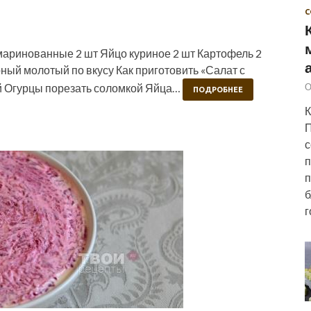
С
маринованные 2 шт Яйцо куриное 2 шт Картофель 2
рный молотый по вкусу Как приготовить «Салат с
ой Огурцы порезать соломкой Яйца…
О
ПОДРОБНЕЕ
К
П
с
п
п
б
г