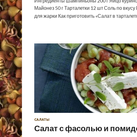
Ингредиенты Шампиньоны 200 г Яйцо куриное
Майонез 50 г Тарталетки 12 шт Соль по вкус
для жарки Как приготовить «Салат в тартал
САЛАТЫ
Салат с фасолью и поми