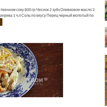
венном соку 800 гр Чеснок 2 зубч Оливковое масло 2
паприка 1 ч.л Соль по вкусу Перец черный молотый по