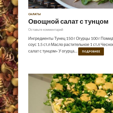
САЛАТЫ
Овощной салат с тунцом
Оставьте комментарий
Ингредиенты Тунец 150 г Огурцы 100 г Помид
соус 1.5 ст.л Масло растительное 1 ст.л Чесн
салат с тунцом» У огурца…
ПОДРОБНЕЕ