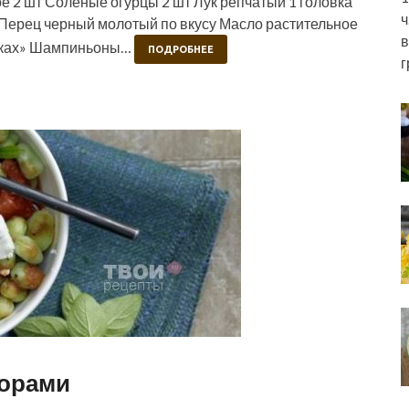
 2 шт Соленые огурцы 2 шт Лук репчатый 1 головка
ч
у Перец черный молотый по вкусу Масло растительное
в
етках» Шампиньоны…
ПОДРОБНЕЕ
г
дорами