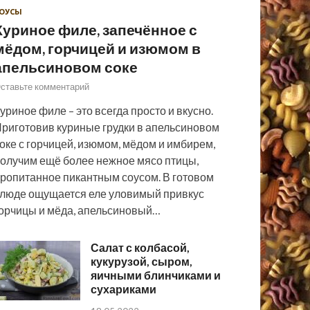
ОУСЫ
Куриное филе, запечённое с
мёдом, горчицей и изюмом в
апельсиновом соке
ставьте комментарий
уриное филе – это всегда просто и вкусно.
риготовив куриные грудки в апельсиновом
оке с горчицей, изюмом, мёдом и имбирем,
олучим ещё более нежное мясо птицы,
ропитанное пикантным соусом. В готовом
люде ощущается еле уловимый привкус
орчицы и мёда, апельсиновый…
Салат с колбасой,
кукурузой, сыром,
яичными блинчиками и
сухариками