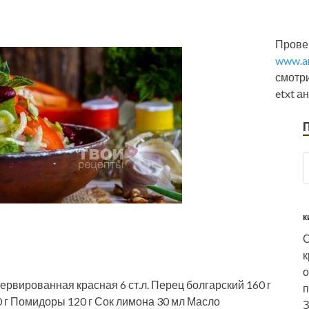
Провер
www.an
смотр
etxt а
к
О
к
о
ервированная красная 6 ст.л. Перец болгарский 160 г
п
60 г Помидоры 120 г Сок лимона 30 мл Масло
З