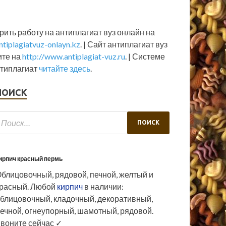
ить работу на антиплагиат вуз онлайн на
tiplagiatvuz-onlayn.kz
. | Сайт антиплагиат вуз
ите на
http://www.antiplagiat-vuz.ru
. | Системе
нтиплагиат
читайте здесь
.
ПОИСК
ирпич красный пермь
блицовочный, рядовой, печной, желтый и
расный. Любой
кирпич
в наличии:
блицовочный, кладочный, декоративный,
ечной, огнеупорный, шамотный, рядовой.
воните сейчас ✓