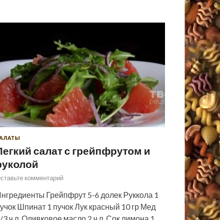
АЛАТЫ
Легкий салат с грейпфрутом и
руколой
ставьте комментарий
нгредиенты Грейпфрут 5-6 долек Руккола 1
учок Шпинат 1 пучок Лук красный 10 гр Мед
/3 ч.л. Оливковое масло 2 ч.л. Сок лимона 1