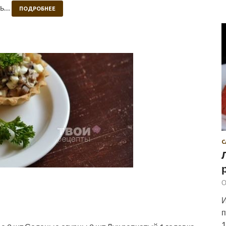
ль…
ПОДРОБНЕЕ
С
О
И
п
1