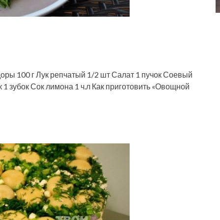
оры 100 г Лук репчатый 1/2 шт Салат 1 пучок Соевый
ок 1 зубок Сок лимона 1 ч.л Как приготовить «Овощной