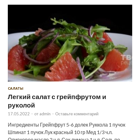
САЛАТЫ
Легкий салат с грейпфрутом и
руколой
17.05.2022
-
от
admin
-
Оставьте комментарий
Ингредиенты Грейпфрут 5-6 долек Руккола 1 пучок
Шпинат 1 пучок Лук красный 10 гр Мед 1/3 ч.л.
Оливковое масло 2 ч.л. Сок лимона 1 ч.л. Соль по