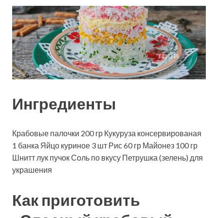
Ингредиенты
Крабовые палочки
200
гр
Кукуруза консервированая
1
банка
Яйцо куриное
3
шт
Рис
60
гр
Майонез
100
гр
Шнитт лук
пучок
Соль
по вкусу
Петрушка (зелень)
для
украшения
Как приготовить