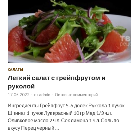
САЛАТЫ
Легкий салат с грейпфрутом и
руколой
17.05.2022
-
от
admin
-
Оставьте комментарий
Ингредиенты Грейпфрут 5-6 долек Руккола 1 пучок
Шпинат 1 пучок Лук красный 10 гр Мед 1/3 ч.л.
Оливковое масло 2 ч.л. Сок лимона 1 ч.л. Соль по
вкусу Перец черный …