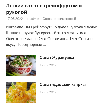
Легкий салат с грейпфрутом и
руколой
17.05.2022
-
от
admin
-
Оставьте комментарий
Ингредиенты Грейпфрут 5-6 долек Руккола 1 пучок
Шпинат 1 пучок Лук красный 10 гр Мед 1/3 ч.л.
Оливковое масло 2 ч.л. Сок лимона 1 ч.л. Соль по
вкусу Перец черный …
Салат Журавушка
17.05.2022
Салат «Дамский каприз»
17.05.2022