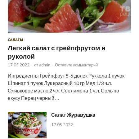
САЛАТЫ
Легкий салат с грейпфрутом и
руколой
17.05.2022
-
от
admin
-
Оставьте комментарий
Ингредиенты Грейпфрут 5-6 долек Руккола 1 пучок
Шпинат 1 пучок Лук красный 10 гр Мед 1/3 ч.л.
Оливковое масло 2 ч.л. Сок лимона 1 ч.л. Соль по
вкусу Перец черный …
Салат Журавушка
17.05.2022