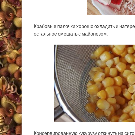
Крабовые палочки хорошо охладить и натерет
остальное смешать с майонезом.
Консервированную кукурузу откинуть на сито