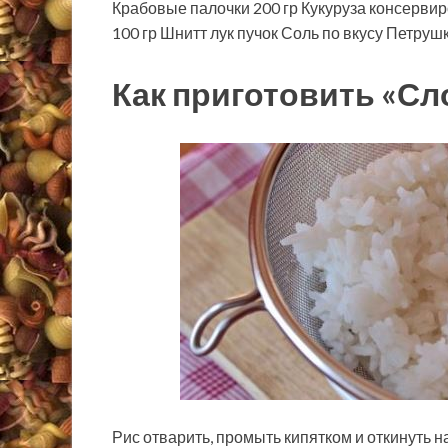
Крабовые палочки
200
гр
Кукуруза консерви
100
гр
Шнитт лук
пучок
Соль
по вкусу
Петрушк
Как приготовить «С
Рис отварить, промыть кипятком и откинуть на