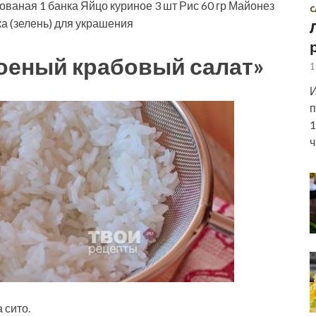
рованая
1
банка
Яйцо куриное
3
шт
Рис
60
гр
Майонез
С
а (зелень)
для украшения
лоеный крабовый салат»
1
И
п
1
ч
 сито.