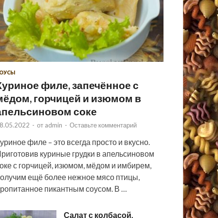
ОУСЫ
Куриное филе, запечённое с
мёдом, горчицей и изюмом в
апельсиновом соке
8.05.2022
-
от
admin
-
Оставьте комментарий
уриное филе – это всегда просто и вкусно.
риготовив куриные грудки в апельсиновом
оке с горчицей, изюмом, мёдом и имбирем,
олучим ещё более нежное мясо птицы,
ропитанное пикантным соусом. В …
Салат с колбасой,