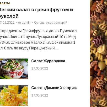
АЛАТЫ
Легкий салат с грейпфрутом и
руколой
7.05.2022
-
от
admin
-
Оставьте комментарий
нгредиенты Грейпфрут 5-6 долек Руккола 1
учок Шпинат 1 пучок Лук красный 10 гр Мед
/3 ч.л. Оливковое масло 2 ч.л. Сок лимона 1
.л. Соль по вкусу Перец черный …
Салат Журавушка
17.05.2022
Салат «Дамский каприз»
17.05.2022