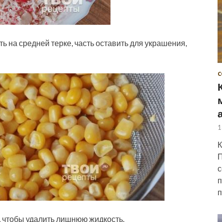
ь на средней терке, часть оставить для украшения,
С
1
К
П
с
п
п
, чтобы удалить лишнюю жидкость.