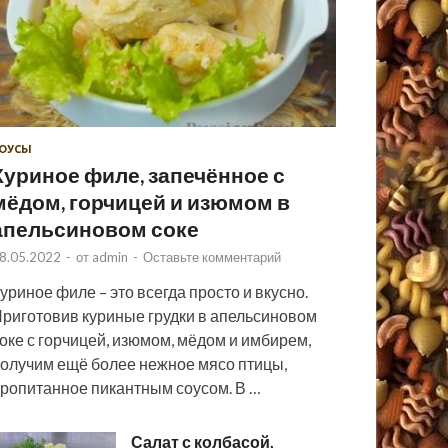
ОУСЫ
Куриное филе, запечённое с
мёдом, горчицей и изюмом в
апельсиновом соке
8.05.2022
-
от
admin
-
Оставьте комментарий
уриное филе – это всегда просто и вкусно.
риготовив куриные грудки в апельсиновом
оке с горчицей, изюмом, мёдом и имбирем,
олучим ещё более нежное мясо птицы,
ропитанное пикантным соусом. В …
Салат с колбасой,