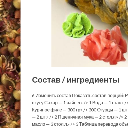
Состав / ингредиенты
6 Изменить состав Показать состав порций: Ри
вкусу Сахар — 1 чайн.л.» /> 1 Вода — 1 стак.» /
Куриное филе — 300 гр» /> 300 Огурцы — 1 шт
— 2 шт.» /> 2 Пшеничная мука — 2 стол.л.» />
масло — 3 стол.л.» /> 3 Таблица перевода о