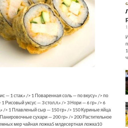
С
1
И
п
1
ч
с — 1 стак.» /> 1 Поваренная соль — по вкусу» /> по
> 1 Рисовый уксус — 3 стол.л.» /> 3 Нори — 6 гр» /> 6
.» /> 1 Плавленый сыр — 150 гр» /> 150 Куриные яйца
 2 Панировочные сухари — 200 гр» /> 200 Растительное
бъемных мер чайная ложка5 млдесертная ложка10