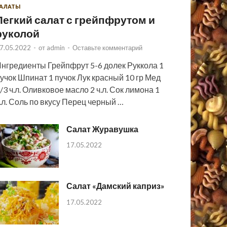
АЛАТЫ
Легкий салат с грейпфрутом и
руколой
7.05.2022
-
от
admin
-
Оставьте комментарий
нгредиенты Грейпфрут 5-6 долек Руккола 1
учок Шпинат 1 пучок Лук красный 10 гр Мед
/3 ч.л. Оливковое масло 2 ч.л. Сок лимона 1
.л. Соль по вкусу Перец черный …
Салат Журавушка
17.05.2022
Салат «Дамский каприз»
17.05.2022