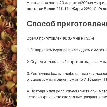
млстоловая ложка20 млстакан200 мл Нутриен
состава:
Белки
24% 11 г
Жиры
22% 10 г
Угл
Способ приготовлен
Время приготовления:
35 мин
PT35M
1. Отвариваем куриное филе и даем ему осты
2. Огурец и плавленый сыр, тоже нарезаем н
3. Рис (лучше брать шлифованный круглозер
отвариваем на медленном огне 7-10 минут. 
4. На коврик для ролл, кладем лист нори , мат
Оставив край листа свободным, разравнивае