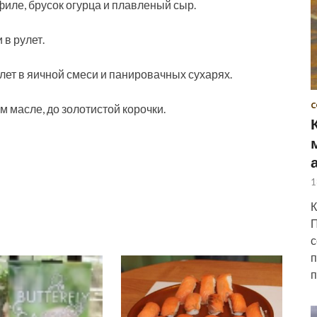
филе, брусок огурца и плавленый сыр.
 в рулет.
лет в яичной смеси и панировачных сухарях.
С
 масле, до золотистой корочки.
1
К
П
с
п
п