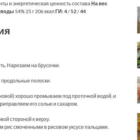
ты и энергетическая ценность состава
На вес
еводы
54% 25 г 206 ккал
ГИ:
4
/
52
/
44
ия
ть. Нарезаем на брусочки.
а продольные полоски.
новой) хорошо промываем под проточной водой, и
Приправляем его солью и сахаром.
овой стороной к верху.
м рис смоченными в рисовом уксусе пальцами.