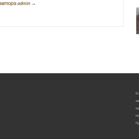
автора admin →
Е
а
ор
На
Пр