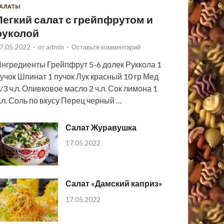
АЛАТЫ
Легкий салат с грейпфрутом и
руколой
7.05.2022
-
от
admin
-
Оставьте комментарий
нгредиенты Грейпфрут 5-6 долек Руккола 1
учок Шпинат 1 пучок Лук красный 10 гр Мед
/3 ч.л. Оливковое масло 2 ч.л. Сок лимона 1
.л. Соль по вкусу Перец черный …
Салат Журавушка
17.05.2022
Салат «Дамский каприз»
17.05.2022