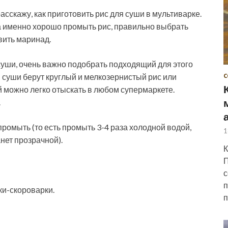
сскажу, как приготовить рис для суши в мультиварке.
 а именно хорошо промыть рис, правильно выбрать
вить маринад.
 суши, очень важно подобрать подходящий для этого
я суши берут круглый и мелкозернистый рис или
С
 можно легко отыскать в любом супермаркете.
.
промыть (то есть промыть 3-4 раза холодной водой,
1
анет прозрачной).
К
П
с
п
ки-скороварки.
п