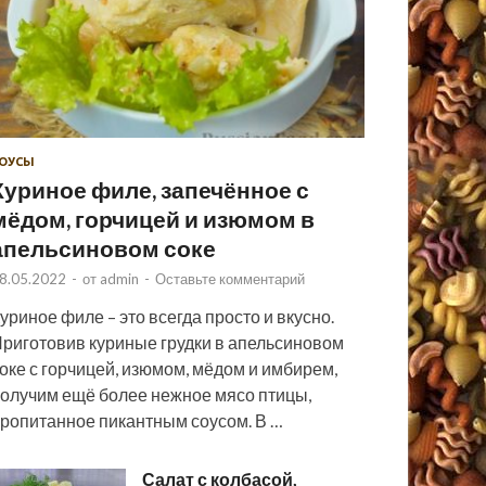
ОУСЫ
Куриное филе, запечённое с
мёдом, горчицей и изюмом в
апельсиновом соке
8.05.2022
-
от
admin
-
Оставьте комментарий
уриное филе – это всегда просто и вкусно.
риготовив куриные грудки в апельсиновом
оке с горчицей, изюмом, мёдом и имбирем,
олучим ещё более нежное мясо птицы,
ропитанное пикантным соусом. В …
Салат с колбасой,