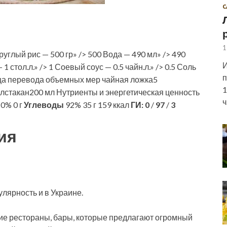
С
1
углый рис — 500 гр» /> 500 Вода — 490 мл» /> 490
И
 стол.л.» /> 1 Соевый соус — 0.5 чайн.л.» /> 0.5 Соль
п
блица перевода объемных мер чайная ложка5
1
лстакан200 мл Нутриенты и энергетическая ценность
ч
0% 0 г
Углеводы
92% 35 г 159 ккал
ГИ:
0
/
97
/
3
ия
лярность и в Украине.
ие рестораны, бары, которые предлагают огромный