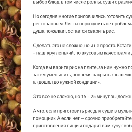
выбор блюд, в том числе роллы, суши с разли
Но сегодня многие приловчились готовить суш
ресторанным. Листы нори купить не проблема
душа пожелает, остается сварить рис.
Сделать это не сложно, но и не просто. Кстат
– наш, кругленький, по вкусовым качествам и
Когда вы варите рис на плите, за ним нужно 
затем уменьшить, вовремя накрыть крышечкой,
а «дошел до нужной кондиции».
Это все не сложно, но 15 – 25 минут вы должн
А что, если приготовить рис для суши в мульт
помощник. А если нет — срочно приобретайте,
приготовления пищи и подарит вам кучу сво