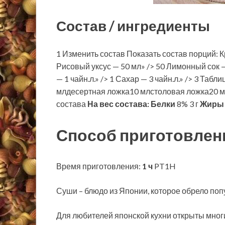
Состав / ингредиенты
1 Изменить состав Показать состав порций: Кр
Рисовый уксус — 50 мл» /> 50 Лимонный сок — 1
— 1 чайн.л.» /> 1 Сахар — 3 чайн.л.» /> 3 Та
млдесертная ложка10 млстоловая ложка20 м
состава
На вес состава:
Белки
8% 3 г
Жиры
Способ приготовлен
Время приготовления:
1 ч
PT1H
Суши – блюдо из Японии, которое обрело попу
Для любителей японской кухни открыты мног