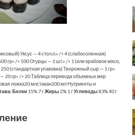
исовый) Уксус — 4 стол.л.» /> 4 (слабосоленная)
00 гр» /> 500 Огурцы — 1 шт.» /> 1 (или крабовое мясо,
> 250 (стандартная упаковка) Творожный сыр — 1 гр»
ори — 20 гр» /> 20 Таблица перевода объемных мер
овая ложка20 млстакан200 мл Нутриенты и
тава:
Белки
15% 7 г
Жиры
2% 1 г
Углеводы
83% 40 г
ление