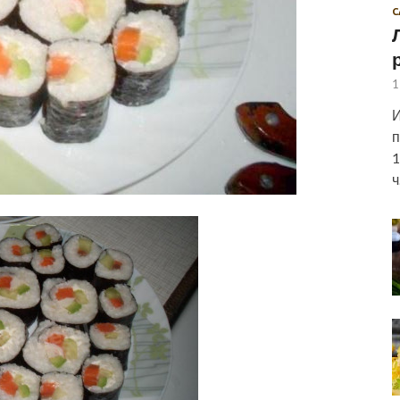
С
1
И
п
1
ч