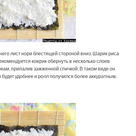
его лист нори блестящей стороной вниз. Шарик риса
екомендуется коврик обернуть в несколько слоев
окам, припалив зажженной спичкой. В таком виде он
м будет удобнее и ролл получился более аккуратным.