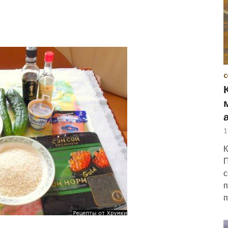
С
1
К
П
с
п
п