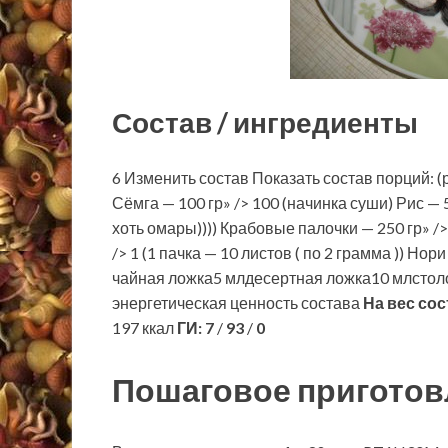
Состав / ингредиенты
6 Изменить состав Показать состав порций: (р
Сёмга — 100 гр» /> 100 (начинка суши) Рис — 5
хоть омары)))) Крабовые палочки — 250 гр» /
/> 1 (1 пачка — 10 листов ( по 2 грамма )) Н
чайная ложка5 млдесертная ложка10 млстол
энергетическая ценность состава
На вес сос
197 ккал
ГИ:
7
/
93
/
0
Пошаговое приготов