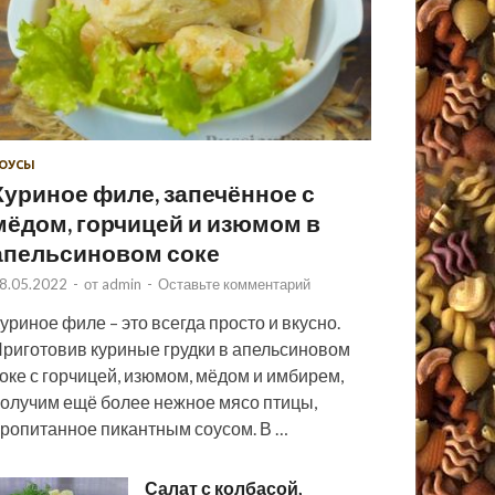
ОУСЫ
Куриное филе, запечённое с
мёдом, горчицей и изюмом в
апельсиновом соке
8.05.2022
-
от
admin
-
Оставьте комментарий
уриное филе – это всегда просто и вкусно.
риготовив куриные грудки в апельсиновом
оке с горчицей, изюмом, мёдом и имбирем,
олучим ещё более нежное мясо птицы,
ропитанное пикантным соусом. В …
Салат с колбасой,