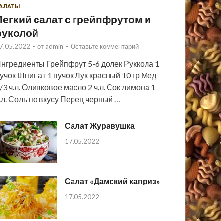
АЛАТЫ
Легкий салат с грейпфрутом и
руколой
7.05.2022
-
от
admin
-
Оставьте комментарий
нгредиенты Грейпфрут 5-6 долек Руккола 1
учок Шпинат 1 пучок Лук красный 10 гр Мед
/3 ч.л. Оливковое масло 2 ч.л. Сок лимона 1
.л. Соль по вкусу Перец черный …
Салат Журавушка
17.05.2022
Салат «Дамский каприз»
17.05.2022