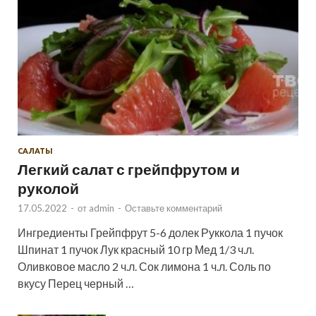
САЛАТЫ
Легкий салат с грейпфрутом и
руколой
17.05.2022
-
от
admin
-
Оставьте комментарий
Ингредиенты Грейпфрут 5-6 долек Руккола 1 пучок
Шпинат 1 пучок Лук красный 10 гр Мед 1/3 ч.л.
Оливковое масло 2 ч.л. Сок лимона 1 ч.л. Соль по
вкусу Перец черный …