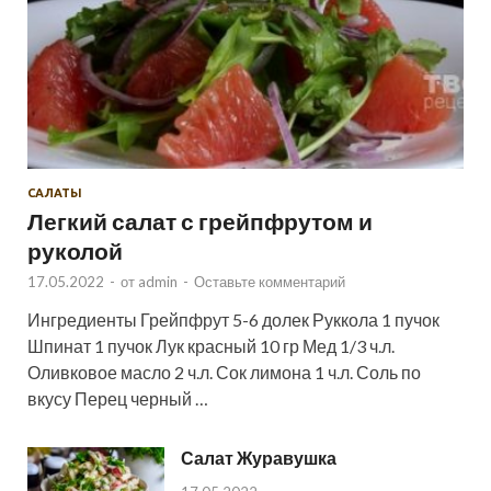
САЛАТЫ
Легкий салат с грейпфрутом и
руколой
17.05.2022
-
от
admin
-
Оставьте комментарий
Ингредиенты Грейпфрут 5-6 долек Руккола 1 пучок
Шпинат 1 пучок Лук красный 10 гр Мед 1/3 ч.л.
Оливковое масло 2 ч.л. Сок лимона 1 ч.л. Соль по
вкусу Перец черный …
Салат Журавушка