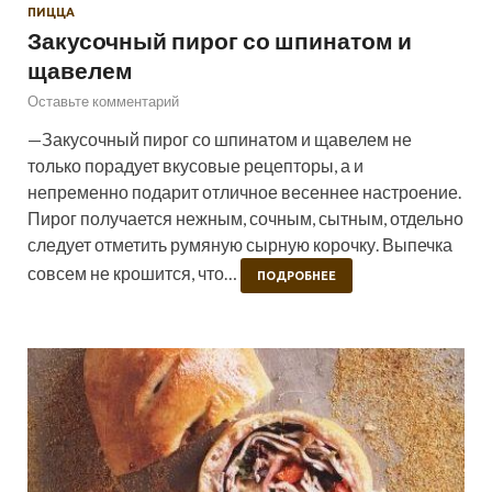
ПИЦЦА
Закусочный пирог со шпинатом и
щавелем
Оставьте комментарий
—Закусочный пирог со шпинатом и щавелем не
только порадует вкусовые рецепторы, а и
непременно подарит отличное весеннее настроение.
Пирог получается нежным, сочным, сытным, отдельно
следует отметить румяную сырную корочку. Выпечка
совсем не крошится, что…
ПОДРОБНЕЕ