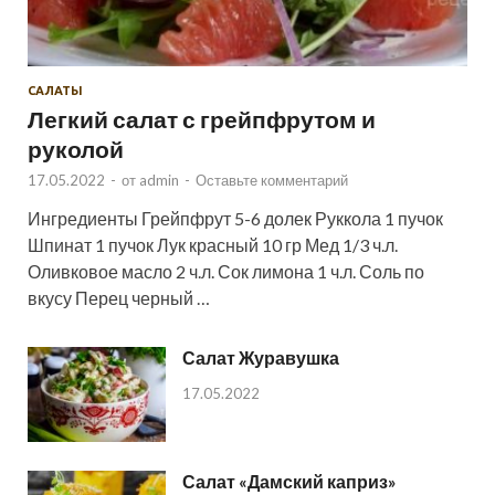
САЛАТЫ
Легкий салат с грейпфрутом и
руколой
17.05.2022
-
от
admin
-
Оставьте комментарий
Ингредиенты Грейпфрут 5-6 долек Руккола 1 пучок
Шпинат 1 пучок Лук красный 10 гр Мед 1/3 ч.л.
Оливковое масло 2 ч.л. Сок лимона 1 ч.л. Соль по
вкусу Перец черный …
Салат Журавушка
17.05.2022
Салат «Дамский каприз»