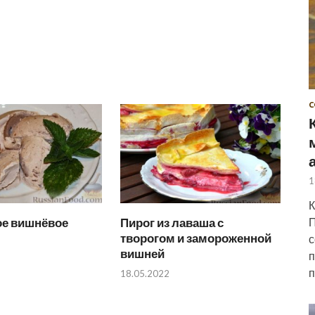
С
1
К
е вишнёвое
Пирог из лаваша с
П
творогом и замороженной
с
вишней
п
п
18.05.2022