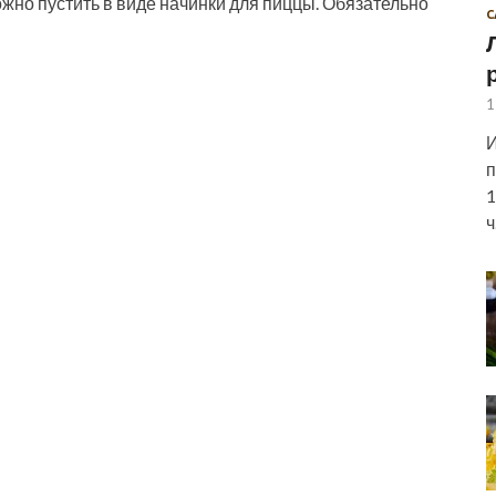
ожно пустить в виде начинки для пиццы. Обязательно
С
1
И
п
1
ч