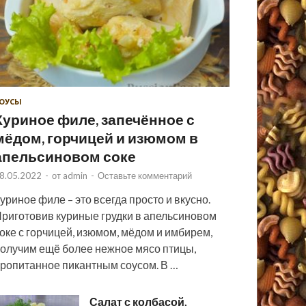
ОУСЫ
Куриное филе, запечённое с
мёдом, горчицей и изюмом в
апельсиновом соке
8.05.2022
-
от
admin
-
Оставьте комментарий
уриное филе – это всегда просто и вкусно.
риготовив куриные грудки в апельсиновом
оке с горчицей, изюмом, мёдом и имбирем,
олучим ещё более нежное мясо птицы,
ропитанное пикантным соусом. В …
Салат с колбасой,