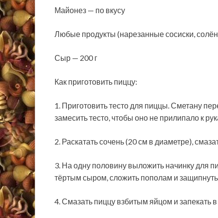
Майонез — по вкусу
Любые
продукты (нарезанные сосиски, солёны
Сыр — 200 г
Как приготовить пиццу:
1. Приготовить тесто для пиццы. Сметану пер
замесить тесто, чтобы оно не прилипало к рук
2. Раскатать сочень (20 см в диаметре), смаз
3. На одну половину выложить начинку для п
тёртым сыром, сложить пополам и защипнуть 
4. Смазать пиццу взбитым яйцом и запекать в