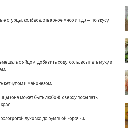
е огурцы, колбаса, отварное мясо и т.д.) — по вкусу
емешать с яйцом, добавить соду, соль, всыпать муку и
ам.
ать кетчупом и майонезом.
иццы (она может быть любой), сверху посыпать
края.
 разогретой духовке до румяной корочки.