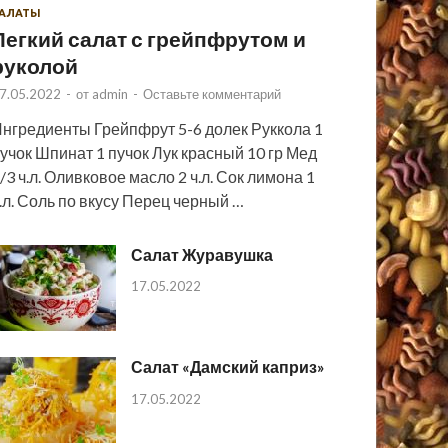
АЛАТЫ
Легкий салат с грейпфрутом и
руколой
7.05.2022
-
от
admin
-
Оставьте комментарий
нгредиенты Грейпфрут 5-6 долек Руккола 1
учок Шпинат 1 пучок Лук красный 10 гр Мед
/3 ч.л. Оливковое масло 2 ч.л. Сок лимона 1
.л. Соль по вкусу Перец черный …
Салат Журавушка
17.05.2022
Салат «Дамский каприз»
17.05.2022