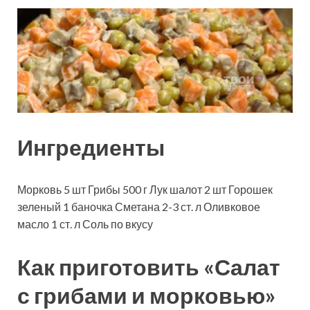
Ингредиенты
Морковь
5
шт
Грибы
500
г
Лук шалот
2
шт
Горошек
зеленый
1
баночка
Сметана
2-3
ст. л
Оливковое
масло
1
ст. л
Соль
по вкусу
Как приготовить «Салат
с грибами и морковью»