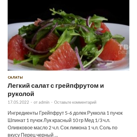
САЛАТЫ
Легкий салат с грейпфрутом и
руколой
17.05.2022
-
от
admin
-
Оставьте комментарий
Ингредиенты Грейпфрут 5-6 долек Руккола 1 пучок
Шпинат 1 пучок Лук красный 10 гр Мед 1/3 ч.л.
Оливковое масло 2 ч.л. Сок лимона 1 ч.л. Соль по
вкусу Перец черный …