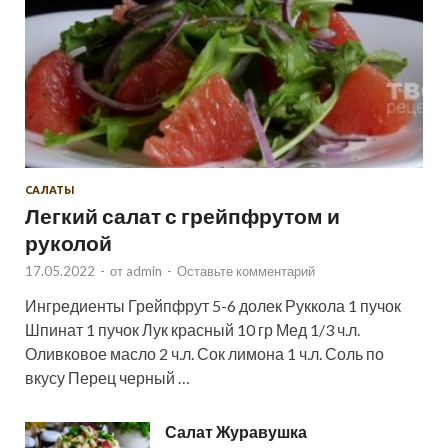
САЛАТЫ
Легкий салат с грейпфрутом и
руколой
17.05.2022
-
от
admin
-
Оставьте комментарий
Ингредиенты Грейпфрут 5-6 долек Руккола 1 пучок
Шпинат 1 пучок Лук красный 10 гр Мед 1/3 ч.л.
Оливковое масло 2 ч.л. Сок лимона 1 ч.л. Соль по
вкусу Перец черный …
Салат Журавушка