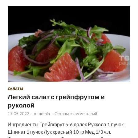
САЛАТЫ
Легкий салат с грейпфрутом и
руколой
17.05.2022
-
от
admin
-
Оставьте комментарий
Ингредиенты Грейпфрут 5-6 долек Руккола 1 пучок
Шпинат 1 пучок Лук красный 10 гр Мед 1/3 ч.л.