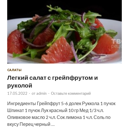
САЛАТЫ
Легкий салат с грейпфрутом и
руколой
17.05.2022
-
от
admin
-
Оставьте комментарий
Ингредиенты Грейпфрут 5-6 долек Руккола 1 пучок
Шпинат 1 пучок Лук красный 10 гр Мед 1/3 ч.л.
Оливковое масло 2 ч.л. Сок лимона 1 ч.л. Соль по
вкусу Перец черный …