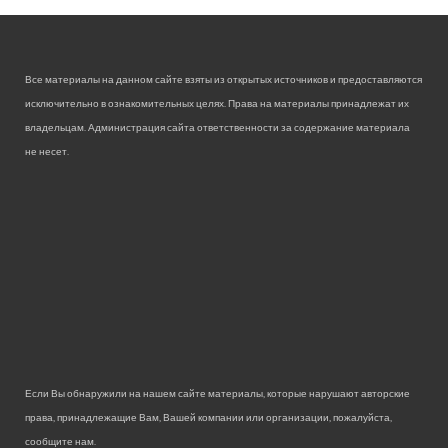
Все материалы на данном сайте взяты из открытых источников и предоставляются
исключительно в ознакомительных целях. Права на материалы принадлежат их
владельцам. Администрация сайта ответственности за содержание материала
не несет.
Если Вы обнаружили на нашем сайте материалы, которые нарушают авторские
права, принадлежащие Вам, Вашей компании или организации, пожалуйста,
сообщите нам.