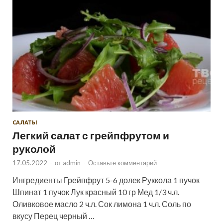
САЛАТЫ
Легкий салат с грейпфрутом и
руколой
17.05.2022
-
от
admin
-
Оставьте комментарий
Ингредиенты Грейпфрут 5-6 долек Руккола 1 пучок
Шпинат 1 пучок Лук красный 10 гр Мед 1/3 ч.л.
Оливковое масло 2 ч.л. Сок лимона 1 ч.л. Соль по
вкусу Перец черный …