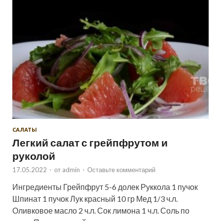
САЛАТЫ
Легкий салат с грейпфрутом и
руколой
17.05.2022
-
от
admin
-
Оставьте комментарий
Ингредиенты Грейпфрут 5-6 долек Руккола 1 пучок
Шпинат 1 пучок Лук красный 10 гр Мед 1/3 ч.л.
Оливковое масло 2 ч.л. Сок лимона 1 ч.л. Соль по