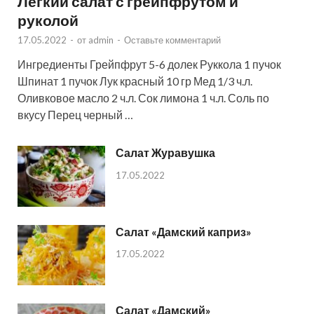
Легкий салат с грейпфрутом и
руколой
17.05.2022
-
от
admin
-
Оставьте комментарий
Ингредиенты Грейпфрут 5-6 долек Руккола 1 пучок
Шпинат 1 пучок Лук красный 10 гр Мед 1/3 ч.л.
Оливковое масло 2 ч.л. Сок лимона 1 ч.л. Соль по
вкусу Перец черный …
Салат Журавушка
17.05.2022
Салат «Дамский каприз»
17.05.2022
Салат «Дамский»