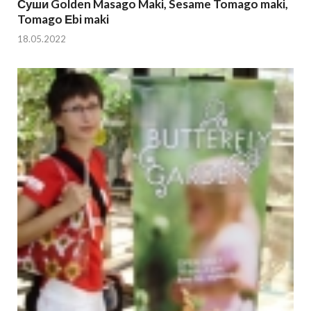
Суши Golden Masago Maki, Sesame Tomago maki,
Tomago Еbi maki
18.05.2022