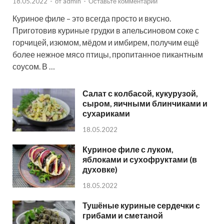
18.05.2022
-
от
admin
-
Оставьте комментарий
Куриное филе – это всегда просто и вкусно.
Приготовив куриные грудки в апельсиновом соке с
горчицей, изюмом, мёдом и имбирем, получим ещё
более нежное мясо птицы, пропитанное пикантным
соусом. В …
Салат с колбасой, кукурузой,
сыром, яичными блинчиками и
сухариками
18.05.2022
Куриное филе с луком,
яблоками и сухофруктами (в
духовке)
18.05.2022
Тушёные куриные сердечки с
грибами и сметаной