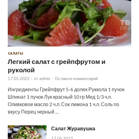
САЛАТЫ
Легкий салат с грейпфрутом и
руколой
17.05.2022
-
от
admin
-
Оставьте комментарий
Ингредиенты Грейпфрут 5-6 долек Руккола 1 пучок
Шпинат 1 пучок Лук красный 10 гр Мед 1/3 ч.л.
Оливковое масло 2 ч.л. Сок лимона 1 ч.л. Соль по
вкусу Перец черный …
Салат Журавушка
17.05.2022