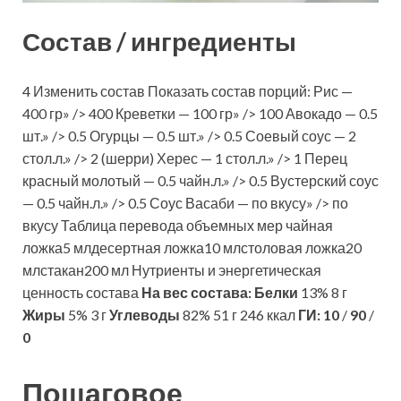
Состав / ингредиенты
4 Изменить состав Показать состав порций: Рис —
400 гр» /> 400 Креветки — 100 гр» /> 100 Авокадо — 0.5
шт.» /> 0.5 Огурцы — 0.5 шт.» /> 0.5 Соевый соус — 2
стол.л.» /> 2 (шерри) Херес — 1 стол.л.» /> 1 Перец
красный молотый — 0.5 чайн.л.» /> 0.5 Вустерский соус
— 0.5 чайн.л.» /> 0.5 Соус Васаби — по вкусу» /> по
вкусу Таблица перевода объемных мер чайная
ложка5 млдесертная ложка10 млстоловая ложка20
млстакан200 мл Нутриенты и энергетическая
ценность состава
На вес состава:
Белки
13% 8 г
Жиры
5% 3 г
Углеводы
82% 51 г 246 ккал
ГИ:
10
/
90
/
0
Пошаговое