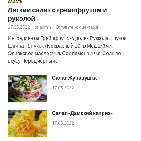
САЛАТЫ
Легкий салат с грейпфрутом и
руколой
17.05.2022
-
от
admin
-
Оставьте комментарий
Ингредиенты Грейпфрут 5-6 долек Руккола 1 пучок
Шпинат 1 пучок Лук красный 10 гр Мед 1/3 ч.л.
Оливковое масло 2 ч.л. Сок лимона 1 ч.л. Соль по
вкусу Перец черный …
Салат Журавушка
17.05.2022
Салат «Дамский каприз»
17.05.2022