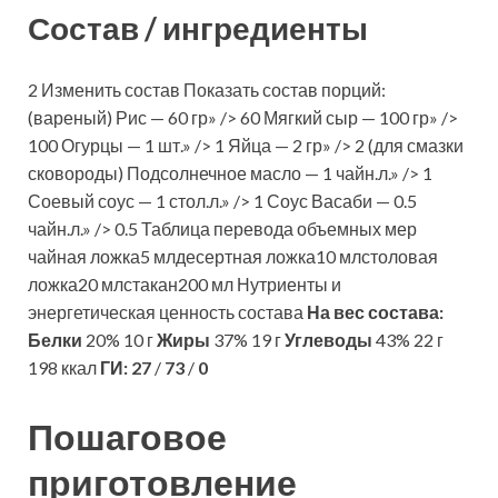
Состав / ингредиенты
2 Изменить состав Показать состав порций:
(вареный) Рис — 60 гр» /> 60 Мягкий сыр — 100 гр» />
100 Огурцы — 1 шт.» /> 1 Яйца — 2 гр» /> 2 (для смазки
сковороды) Подсолнечное масло — 1 чайн.л.» /> 1
Соевый соус — 1 стол.л.» /> 1 Соус Васаби — 0.5
чайн.л.» /> 0.5 Таблица перевода объемных мер
чайная ложка5 млдесертная ложка10 млстоловая
ложка20 млстакан200 мл Нутриенты и
энергетическая ценность состава
На вес состава:
Белки
20% 10 г
Жиры
37% 19 г
Углеводы
43% 22 г
198 ккал
ГИ:
27
/
73
/
0
Пошаговое
приготовление