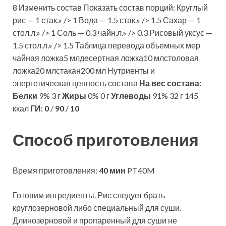
8 Изменить состав Показать состав порций: Круглый
рис — 1 стак.» /> 1 Вода — 1.5 стак.» /> 1.5 Сахар — 1
стол.л.» /> 1 Соль — 0.3 чайн.л.» /> 0.3 Рисовый уксус —
1.5 стол.л.» /> 1.5 Таблица перевода объемных мер
чайная ложка5 млдесертная ложка10 млстоловая
ложка20 млстакан200 мл Нутриенты и
энергетическая ценность состава
На вес состава:
Белки
9% 3 г
Жиры
0% 0 г
Углеводы
91% 32 г 145
ккал
ГИ:
0
/
90
/
10
Способ приготовления
Время приготовления:
40 мин
PT40M
Готовим ингредиенты. Рис следует брать
круглозерновой либо специальный для суши.
Длинозерновой и пропаренный для суши не