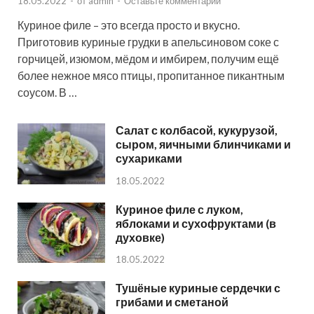
18.05.2022
-
от
admin
-
Оставьте комментарий
Куриное филе – это всегда просто и вкусно.
Приготовив куриные грудки в апельсиновом соке с
горчицей, изюмом, мёдом и имбирем, получим ещё
более нежное мясо птицы, пропитанное пикантным
соусом. В …
Салат с колбасой, кукурузой,
сыром, яичными блинчиками и
сухариками
18.05.2022
Куриное филе с луком,
яблоками и сухофруктами (в
духовке)
18.05.2022
Тушёные куриные сердечки с
грибами и сметаной