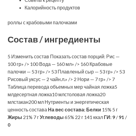
Калорийность продуктов
роллы с крабовыми палочками
Состав / ингредиенты
5 Изменить состав Показать состав порций: Рис —
100 гр» /> 100 Вода — 160 мл» /> 160 Крабовые
палочки — 53 гр» /> 53 Плавленый сыр — 53 гр» /> 53
Рисовый уксус — 2 чайн.л.» /> 2 Нори — 7 гр» /> 7
Таблица перевода объемных мер чайная ложка5
млдесертная ложка10 млстоловая ложка20
млстакан200 мл Нутриенты и энергетическая
ценность состава
На вес состава:
Белки
15% 5 г
Жиры
21% 7 г
Углеводы
65% 22 г 141 ккал
ГИ:
9
/
91
/
0