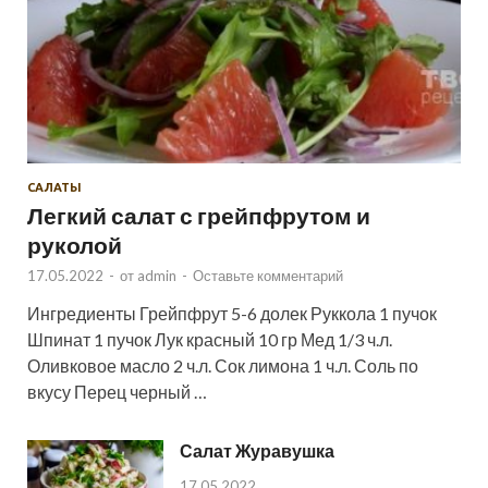
САЛАТЫ
Легкий салат с грейпфрутом и
руколой
17.05.2022
-
от
admin
-
Оставьте комментарий
Ингредиенты Грейпфрут 5-6 долек Руккола 1 пучок
Шпинат 1 пучок Лук красный 10 гр Мед 1/3 ч.л.
Оливковое масло 2 ч.л. Сок лимона 1 ч.л. Соль по
вкусу Перец черный …
Салат Журавушка
17.05.2022