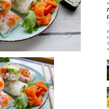
С
1
И
п
1
ч