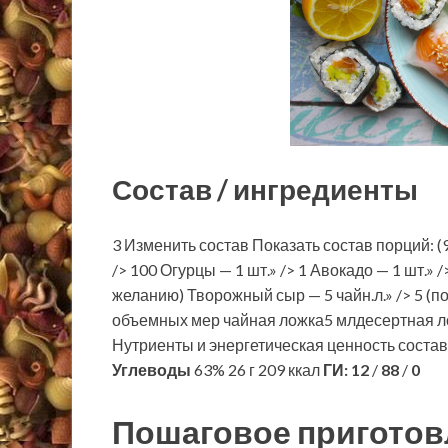
Состав / ингредиенты
3 Изменить состав Показать состав порций: (9
/> 100 Огурцы — 1 шт.» /> 1 Авокадо — 1 шт.» />
желанию) Творожный сыр — 5 чайн.л.» /> 5 (по
объемных мер чайная ложка5 млдесертная л
Нутриенты и энергетическая ценность соста
Углеводы
63% 26 г 209 ккал
ГИ:
12
/
88
/
0
Пошаговое приготов