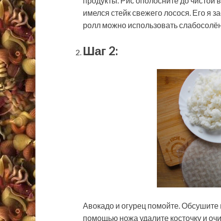
продукты. Рис ополосните до чистой в
имелся стейк свежего лосося. Его я з
ролл можно использовать слабосолё
Шаг 2:
Авокадо и огурец помойте. Обсушите 
помощью ножа удалите косточку и очис