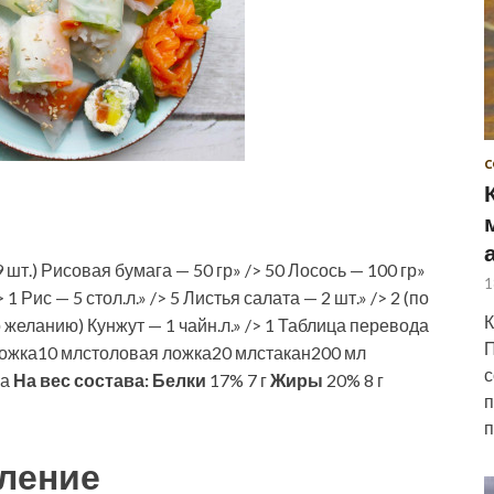
С
 шт.) Рисовая бумага — 50 гр» /> 50 Лосось — 100 гр»
1
 1 Рис — 5 стол.л.» /> 5 Листья салата — 2 шт.» /> 2 (по
К
 желанию) Кунжут — 1 чайн.л.» /> 1 Таблица перевода
П
ожка10 млстоловая ложка20 млстакан200 мл
с
ва
На вес состава:
Белки
17% 7 г
Жиры
20% 8 г
п
п
ление