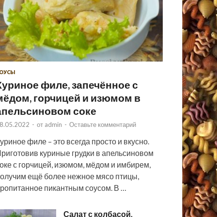
ОУСЫ
Куриное филе, запечённое с
мёдом, горчицей и изюмом в
апельсиновом соке
8.05.2022
-
от
admin
-
Оставьте комментарий
уриное филе – это всегда просто и вкусно.
риготовив куриные грудки в апельсиновом
оке с горчицей, изюмом, мёдом и имбирем,
олучим ещё более нежное мясо птицы,
ропитанное пикантным соусом. В …
Салат с колбасой,