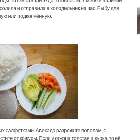
оды, затем отварите до готовности. У меня в наличии
асолила и отправила в холодильник на час. Рыбу для
ную или подкопчённую.
их салфетками. Авокадо разрежьте пополам, с
тите от кожуры. Если у огурца толстая шкурка, то её