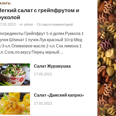
АЛАТЫ
Легкий салат с грейпфрутом и
руколой
7.05.2022
-
от
admin
-
Оставьте комментарий
нгредиенты Грейпфрут 5-6 долек Руккола 1
учок Шпинат 1 пучок Лук красный 10 гр Мед
/3 ч.л. Оливковое масло 2 ч.л. Сок лимона 1
.л. Соль по вкусу Перец черный …
Салат Журавушка
17.05.2022
Салат «Дамский каприз»
17.05.2022