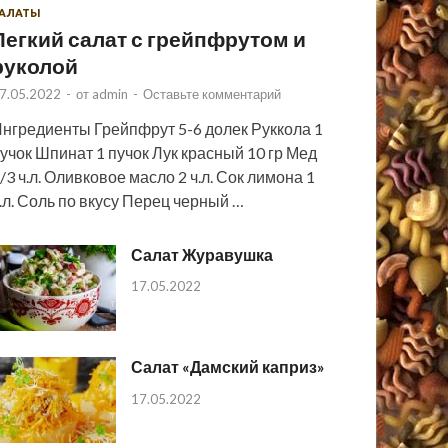
АЛАТЫ
Легкий салат с грейпфрутом и
руколой
7.05.2022
-
от
admin
-
Оставьте комментарий
нгредиенты Грейпфрут 5-6 долек Руккола 1
учок Шпинат 1 пучок Лук красный 10 гр Мед
/3 ч.л. Оливковое масло 2 ч.л. Сок лимона 1
.л. Соль по вкусу Перец черный …
Салат Журавушка
17.05.2022
Салат «Дамский каприз»
17.05.2022