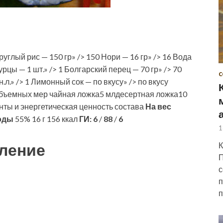
углый рис — 150 гр» /> 150 Нори — 16 гр» /> 16 Вода
урцы — 1 шт.» /> 1 Болгарский перец — 70 гр» /> 70
С
н.л.» /> 1 Лимонный сок — по вкусу» /> по вкусу
 объемных мер чайная ложка5 млдесертная ложка10
ты и энергетическая ценность состава
На вес
оды
55% 16 г 156 ккал
ГИ:
6
/
88
/
6
1
ление
К
П
с
п
п