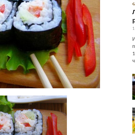
С
1
И
п
1
ч