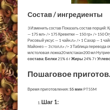
Состав / ингредиенты
3 Изменить состав Показать состав порций: Кр
— 175 мл» /> 175 Креветки — 150 гр» /> 150 Ог
Рисовый уксус — 1 чайн.л.» /> 1 Сахар — 1 чай
Майонез — 3 стол.л.» /> 3 Таблица перевода
млстоловая ложка20 млстакан200 мл Нутриен
состава:
Белки
21% 6 г
Жиры
24% 7 г
Углев
Пошаговое приготов
Время приготовления:
55 мин
PT55M
Шаг 1: