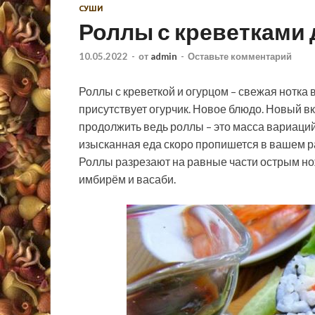
СУШИ
Роллы с креветками
10.05.2022
-
от
admin
-
Оставьте комментарий
Роллы с креветкой и огурцом – свежая нотка 
присутствует огурчик. Новое блюдо. Новый вк
продолжить ведь роллы – это масса вариаций
изысканная еда скоро пропишется в вашем ра
Роллы разрезают на равные части острым н
имбирём и васаби.