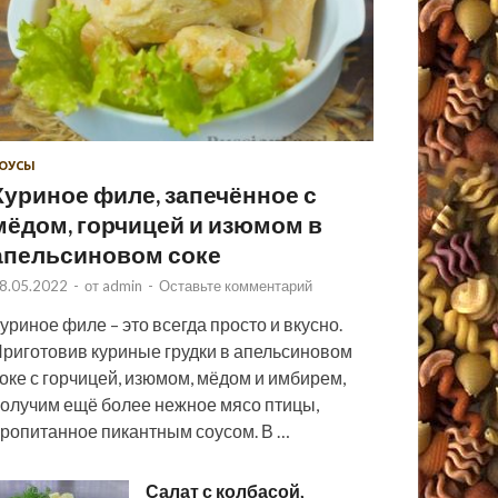
ОУСЫ
Куриное филе, запечённое с
мёдом, горчицей и изюмом в
апельсиновом соке
8.05.2022
-
от
admin
-
Оставьте комментарий
уриное филе – это всегда просто и вкусно.
риготовив куриные грудки в апельсиновом
оке с горчицей, изюмом, мёдом и имбирем,
олучим ещё более нежное мясо птицы,
ропитанное пикантным соусом. В …
Салат с колбасой,