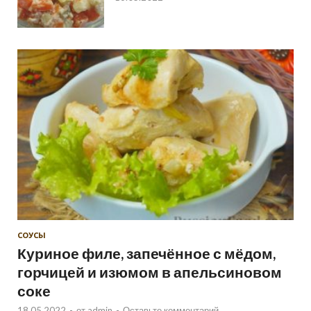
СОУСЫ
Куриное филе, запечённое с мёдом,
горчицей и изюмом в апельсиновом
соке
18.05.2022
-
от
admin
-
Оставьте комментарий