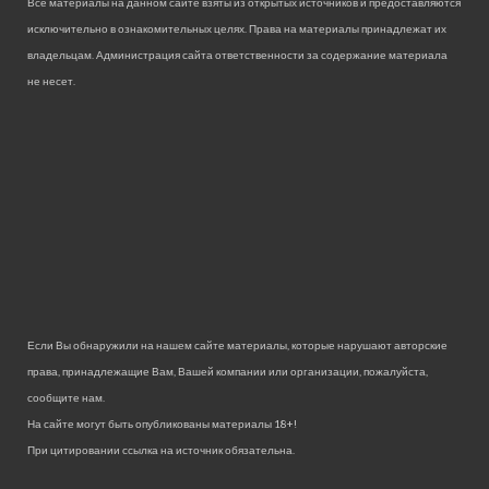
Все материалы на данном сайте взяты из открытых источников и предоставляются
исключительно в ознакомительных целях. Права на материалы принадлежат их
владельцам. Администрация сайта ответственности за содержание материала
не несет.
Если Вы обнаружили на нашем сайте материалы, которые нарушают авторские
права, принадлежащие Вам, Вашей компании или организации, пожалуйста,
сообщите нам.
На сайте могут быть опубликованы материалы 18+!
При цитировании ссылка на источник обязательна.