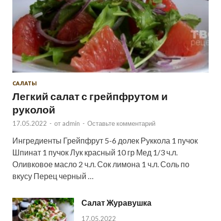
САЛАТЫ
Легкий салат с грейпфрутом и
руколой
17.05.2022
-
от
admin
-
Оставьте комментарий
Ингредиенты Грейпфрут 5-6 долек Руккола 1 пучок
Шпинат 1 пучок Лук красный 10 гр Мед 1/3 ч.л.
Оливковое масло 2 ч.л. Сок лимона 1 ч.л. Соль по
вкусу Перец черный …
Салат Журавушка
17.05.2022