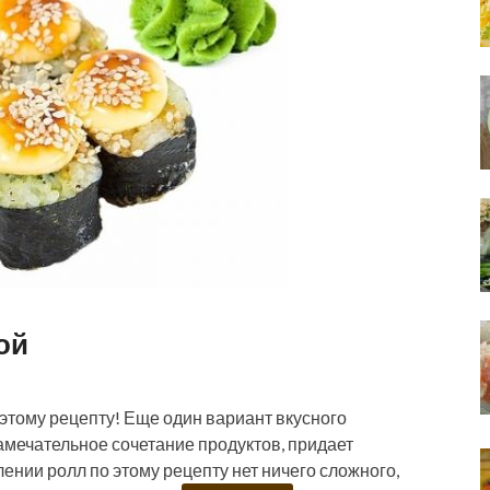
ой
этому рецепту! Еще один вариант вкусного
амечательное сочетание продуктов, придает
ении ролл по этому рецепту нет ничего сложного,