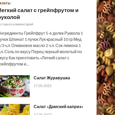
АЛАТЫ
Легкий салат с грейпфрутом и
руколой
ставьте комментарий
нгредиенты Грейпфрут 5-6 долек Руккола 1
учок Шпинат 1 пучок Лук красный 10 гр Мед
/3 ч.л. Оливковое масло 2 ч.л. Сок лимона 1
.л. Соль по вкусу Перец черный молотый по
кусу Как приготовить «Легкий салат с
рейпфрутом и…
Салат Журавушка
17.05.2022
Салат «Дамский каприз»
17.05.2022