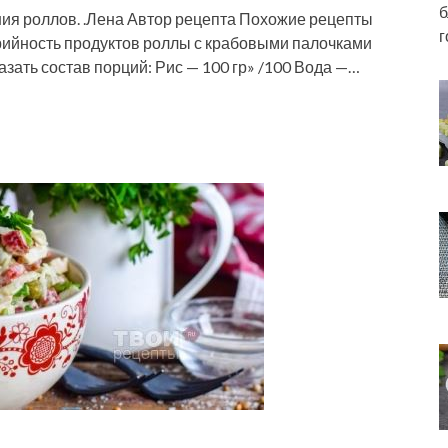
б
ния роллов. .Лена Автор рецепта Похожие рецепты
г
рийность продуктов роллы с крабовыми палочками
азать состав порций: Рис — 100 гр» /100 Вода —…