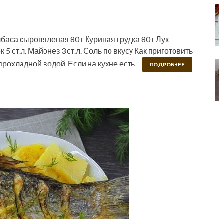
баса сыровяленая 80 г Куриная грудка 80 г Лук
 ст.л. Майонез 3 ст.л. Соль по вкусу Как приготовить
прохладной водой. Если на кухне есть…
ПОДРОБНЕЕ