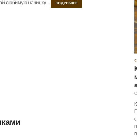
рай любимую начинку…
ПОДРОБНЕЕ
С
О
К
П
с
чками
п
п