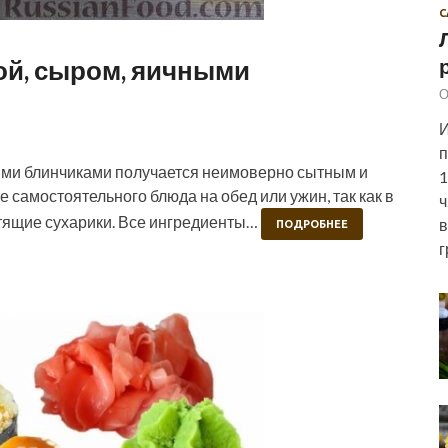
С
зой, сыром, яичными
О
И
п
ными блинчиками получается неимоверно сытным и
1
е самостоятельного блюда на обед или ужин, так как в
ч
устящие сухарики. Все ингредиенты…
в
ПОДРОБНЕЕ
г